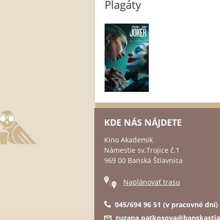
Plagáty
KDE NÁS NÁJDETE
Kino Akademik
Námestie sv.Trojice č.1
969 00 Banská Štiavnica
Naplánovať trasu
045/694 96 51 (v pracovné dni)
zuzana.patkosova@banskastia