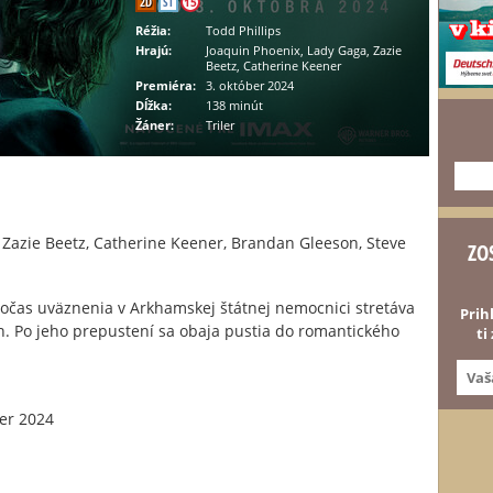
2D
ST
15
Réžia:
Todd Phillips
Hrajú:
Joaquin Phoenix, Lady Gaga, Zazie
Beetz, Catherine Keener
Premiéra:
3. október 2024
Dĺžka:
138 minút
Žáner:
Triler
---
 Zazie Beetz, Catherine Keener, Brandan Gleeson, Steve
ZO
očas uväznenia v Arkhamskej štátnej nemocnici stretáva
Prih
nn. Po jeho prepustení sa obaja pustia do romantického
ti
er 2024