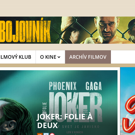
ILMOVÝ KLUB
O KINE
ARCHÍV FILMOV
JOKER: FOLIE À
DEUX