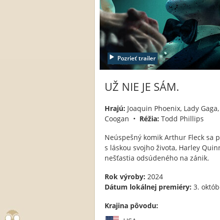
Pozrieť trailer
UŽ NIE JE SÁM.
Hrajú:
Joaquin Phoenix, Lady Gaga,
Coogan •
Réžia:
Todd Phillips
Neúspešný komik Arthur Fleck sa p
s láskou svojho života, Harley Qui
nešťastia odsúdeného na zánik.
Rok výroby:
2024
Dátum lokálnej premiéry:
3. októb
Krajina pôvodu: