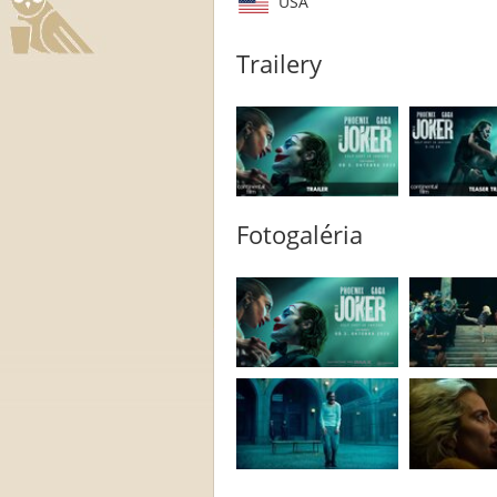
USA
Trailery
Fotogaléria