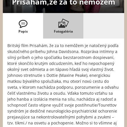
Prisahám,že za to nemôžem
Popis
Fotogaléria
Britský film Prisahám, že za to nemôžem je natočený podľa
skutočného príbehu Johna Davidsona. Rozpráva intímny a
silný príbeh o jeho spočiatku bezstarostnom dospievaní,
ktoré skončilo krutým odcudzením, keď ho nepochopený
okolný svet odmieta a on tápavo hľadá svoj vlastný život.
Johnovo stretnutie s Dottie (Maxine Peake), energickou
matkou bývalého spolužiaka, mu otvorí novú cestu do
sveta, v ktorom nachádza podporu, porozumenie a odvahu
čeliť vlastnému životu a osudu. Vďaka tomuto vzťahu sa
jeho hanba a izolácia menia na silu, nachádza aj radosť a
schopnosť často vtipne využiť svoje postihnutie/Tourettov
syndróm je dedičné neurologicko-psychiatrické ochorenie
prejavujúce sa nekontrolovateľnými pohybmi a zvukmi –
tzv. tikmi./ na osvetu a pochopenie. Možno si to všimne aj