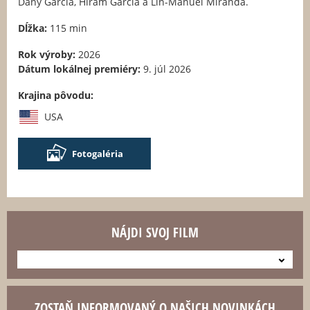
Dany Garcia, Hiram Garcia a Lin-Manuel Miranda.
Dĺžka:
115 min
Rok výroby:
2026
Dátum lokálnej premiéry:
9. júl 2026
Krajina pôvodu:
USA
Fotogaléria
NÁJDI SVOJ FILM
---
ZOSTAŇ INFORMOVANÝ O NAŠICH NOVINKÁCH