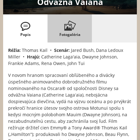
Odvážná Vaiana
Popis
Fotogaléria
Réžia:
Thomas Kail •
Scenár:
Jared Bush, Dana Ledoux
Miller •
Hrajú:
Catherine Laga'aia, Dwayne Johnson,
Frankie Adams, Rena Owen, John Tui
V novom hranom spracovaní obľúbeného a divácky
úspešného animovaného dobrodružného filmu
nominovaného na Oscara® od spoločnosti Disney sa
odvážna Vaiana (Catherine Lagaʻaia), nebojácna
dospievajúca dievčina, vydá na výzvu oceánu a po prvýkrát
prekročí hranice útesov svojho ostrova Motunui spolu s
kedysi mocným polobohom Mauim (Dwayne Johnson), na
nezabudnuteľnú cestu, aby zachránila svoj ľud. Film
režíruje držiteľ cien Emmy® a Tony Award® Thomas Kail
(„Hamilton“); produkovali ho Dwayne Johnson, Beau Flynn,