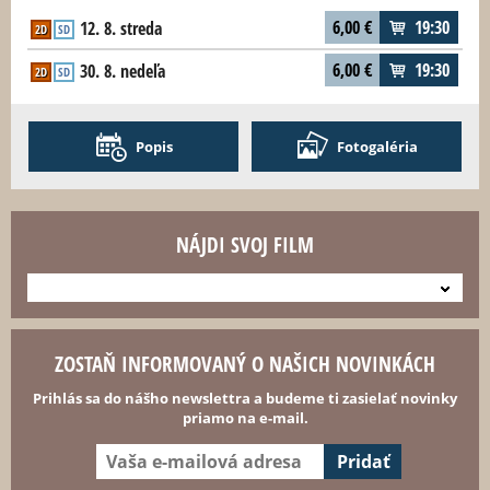
6,00
€
19:30
12. 8. streda
2D
SD
6,00
€
19:30
30. 8. nedeľa
2D
SD
Popis
Fotogaléria
NÁJDI SVOJ FILM
---
ZOSTAŇ INFORMOVANÝ O NAŠICH NOVINKÁCH
Prihlás sa do nášho newslettra a budeme ti zasielať novinky
priamo na e-mail.